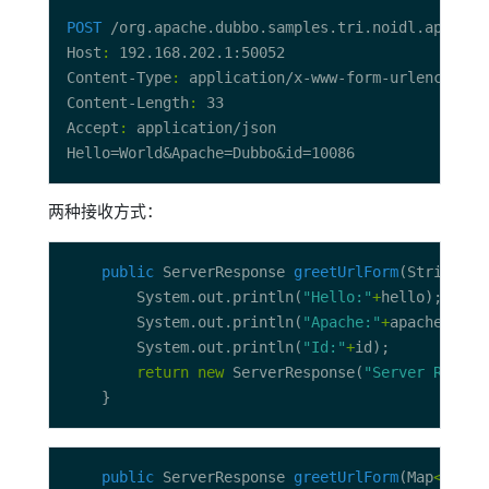
POST
 /org.apache.dubbo.samples.tri.noidl.api.Poj
Host
:
Content-Type
:
Content-Length
:
Accept
:
两种接收方式：
public
 ServerResponse 
greetUrlForm
(String he
        System.out.println(
"Hello:"
+
        System.out.println(
"Apache:"
+
        System.out.println(
"Id:"
+
return
new
 ServerResponse(
"Server Receiv
public
 ServerResponse 
greetUrlForm
(Map
<
Strin