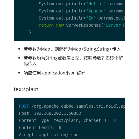
        System.out.println(
"Hello:"
+
params.get(
"
        System.out.println(
"Apache"
+
params.get(
"
        System.out.println(
"Id"
+
params.get(
"Id"
return
new
 ServerResponse(
"Server Receiv
若参数为Map，则解码为Map<String,String>传入
若参数均为String或数值类型，按照参数列表逐个解
码传入
响应使用 application/json 编码
text/plain
POST
 /org.apache.dubbo.samples.tri.noidl.api.Poj
Host
:
Content-Type
:
Content-Length
:
Accept
: