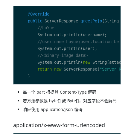
@Override
public
 ServerResponse 
greetPojo
(String usern
//LuYue
//user.name=Luyue;user.location=beijing
//<binary-image data>
        System.out.println(
new
return
new
 ServerResponse(
"Server Receiv
每一个 part 根据其 Content-Type 解码
若方法参数是 byte[] 或 Byte[]，对应字段不会解码
响应使用 application/json 编码
application/x-www-form-urlencoded