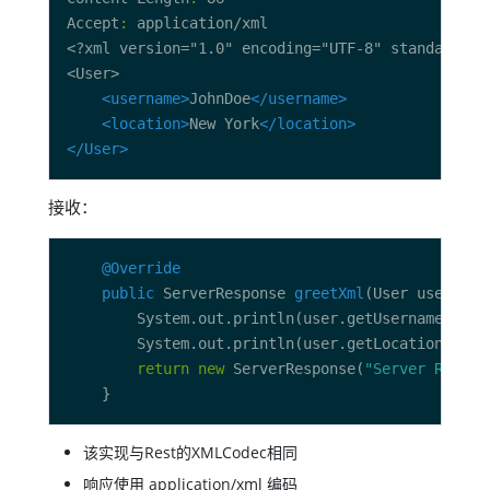
Accept
:
<username>
JohnDoe
</username>
<location>
New York
</location>
</User>
接收：
@Override
public
 ServerResponse 
greetXml
return
new
 ServerResponse(
"Server Receiv
该实现与Rest的XMLCodec相同
响应使用 application/xml 编码