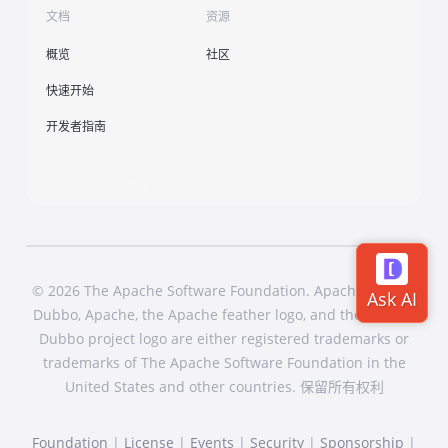
文档
资源
概览
社区
快速开始
开发者指南
© 2026 The Apache Software Foundation. Apache Dubbo,
Dubbo, Apache, the Apache feather logo, and the Apache
Dubbo project logo are either registered trademarks or
trademarks of The Apache Software Foundation in the
United States and other countries. 保留所有权利
Foundation
|
License
|
Events
|
Security
|
Sponsorship
|