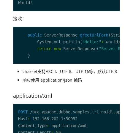
接收：
public
 ServerResponse 
greetUrlForm
        System.out.println(
"Hello:"
+
return
new
 ServerResponse(
"Server Receiv
charset支持ASCII、UTF-8、UTF-16等，默认UTF-8
响应使用 application/json 编码
application/xml
POST
 /org.apache.dubbo.samples.tri.noidl.api.Poj
Host
:
Content-Type
:
Content-Length
: