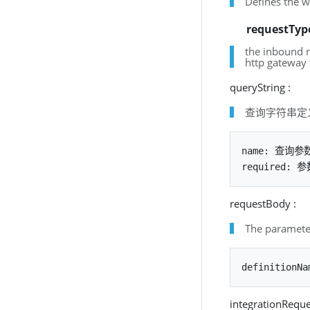
Defines the w
requestTyp
the inbound r
http gateway 
queryString :
查询字符串定
name: 查询参
requestBody :
The parameter
integrationReque