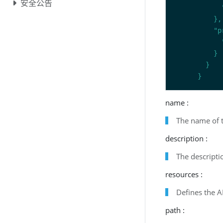
安全公告
      }
name :
The name of 
description :
The descripti
resources :
Defines the A
path :