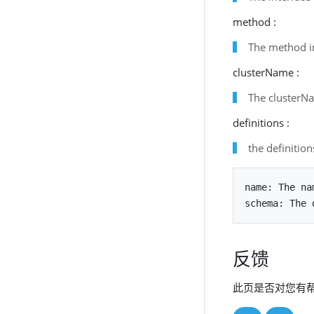
method :
The method i
clusterName :
The clusterNa
definitions :
the definitio
name: The na
反馈
此页是否对您有