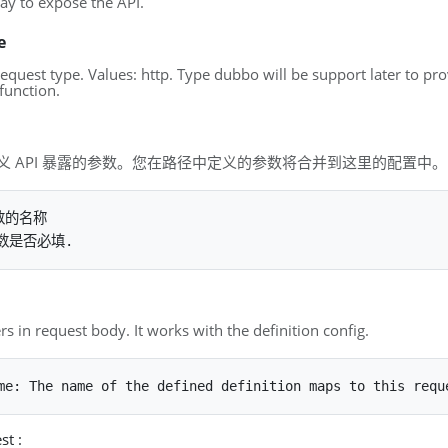
ay to expose the API.
e
equest type. Values: http. Type dubbo will be support later to pr
function.
义 API 暴露的参数。您在路径中定义的参数将合并到这里的配置中。
数的名称

s in request body. It works with the definition config.
st :