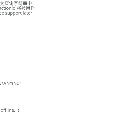
被视为查询字符串中
sactionId 将被用作
be support later
D/ANY(Not
ffline, it