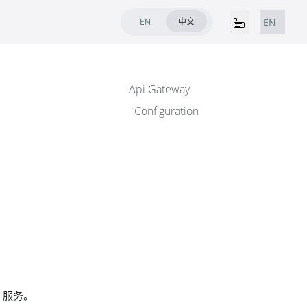
EN
中文
EN
Api Gateway
Configuration
P 服务。