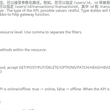
的路径。可以接受参数化路径。例如，您可以指定 /users/:id，:id 将
/users/:id/transactions/:transactionId，其中 :id 和 :tran
The type of the API, possible values: restful. Type dubbo will 
bbo-to-http gateway function.
 resource level. Use comma to separate the filters.
ethods within the resource.
thod, accept GET/POST/PUT/DELETE/OPTIONS/PATCH/HEAD/HEA
)
I is online/offline. true -> online, false -> offline. When the API is o
: