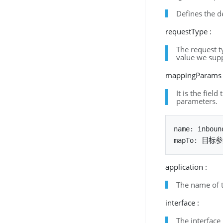
Defines the de
requestType :
The request t
value we supp
mappingParams 
It is the fie
parameters.
name: inbo
application :
The name of t
interface :
The interface