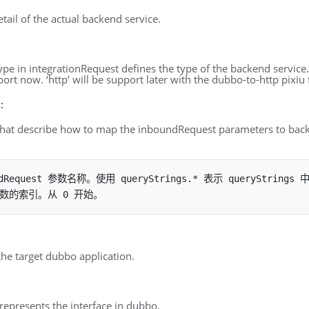
tail of the actual backend service.
ype in integrationRequest defines the type of the backend service.
ort now. ‘http’ will be support later with the dubbo-to-http pixiu 
:
ld that describe how to map the inboundRequest parameters to bac
undRequest 参数名称。使用 queryStrings.* 表示 queryString
he target dubbo application.
 represents the interface in dubbo.