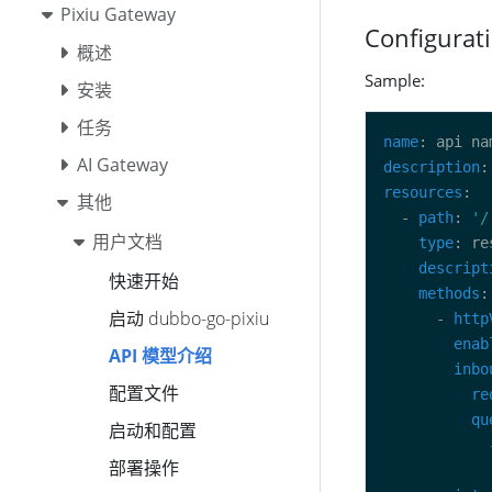
Pixiu Gateway
Configurat
概述
Sample:
安装
任务
name
AI Gateway
description
resources
其他
  - 
path
: 
'/
用户文档
type
descript
快速开始
methods
启动 dubbo-go-pixiu
      - 
http
enab
API 模型介绍
inbo
配置文件
re
qu
启动和配置
            
部署操作