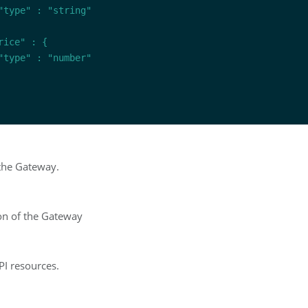
the Gateway.
on of the Gateway
PI resources.