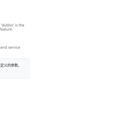
 ‘dubbo’ is the
feature.
kend service
s 中定义的参数，
