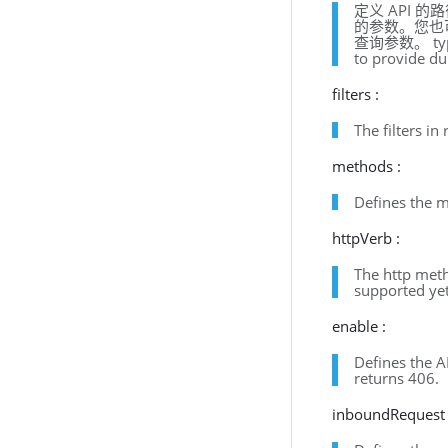
定义 API 
的参数。您也可以指定 
查询参数。 type : 
to provide du
filters :
The filters in
methods :
Defines the m
httpVerb :
The http me
supported yet
enable :
Defines the AP
returns 406.
inboundRequest 