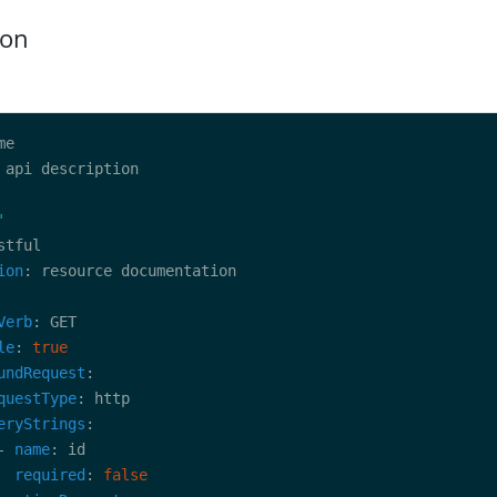
ion
'
ion
Verb
le
: 
true
undRequest
questType
eryStrings
- 
name
required
: 
false