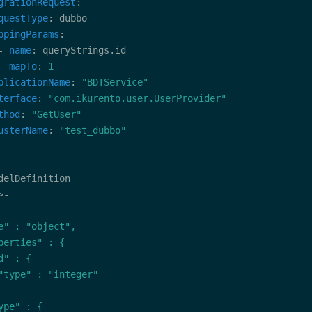
grationRequest
questType
ppingParams
- 
name
mapTo
: 
1
plicationName
: 
"BDTService"
terface
: 
"com.ikurento.user.UserProvider"
thod
: 
"GetUser"
usterName
: 
"test_dubbo"
>-