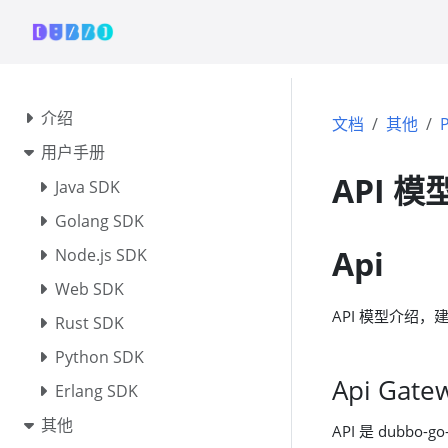
介绍
文档
其他
用户手册
API 
Java SDK
Golang SDK
Api
Node.js SDK
Web SDK
API 模型介绍，建议
Rust SDK
Python SDK
Api Gate
Erlang SDK
其他
API 是 dubb