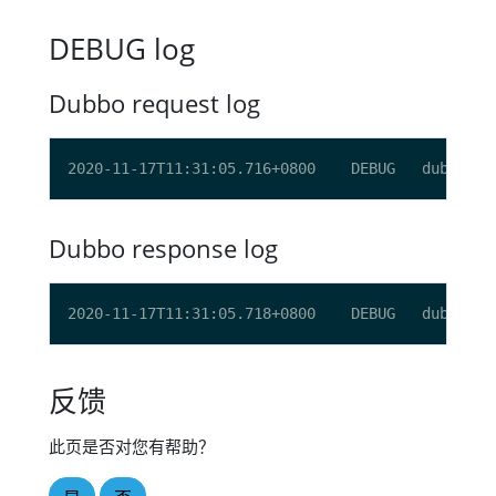
DEBUG log
Dubbo request log
2020-11-17T11:31:05.716+0800    DEBUG   dubbo/du
Dubbo response log
2020-11-17T11:31:05.718+0800    DEBUG   dubbo/du
反馈
此页是否对您有帮助？