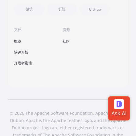
微信
钉钉
GitHub
文档
资源
概览
社区
快速开始
开发者指南
© 2026 The Apache Software Foundation. Apache Dubbo,
Dubbo, Apache, the Apache feather logo, and the Apache
Dubbo project logo are either registered trademarks or
trademarks of The Apache Software Foundation in the