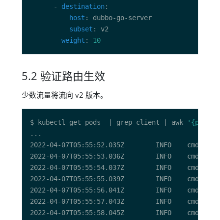
      - 
destination
host
subset
weight
: 
10
5.2 验证路由生效
少数流量将流向 v2 版本。
$ kubectl get pods  | grep client | awk 
'{print 
2022-04-07T05:55:52.035Z        INFO    cmd/app.
2022-04-07T05:55:53.036Z        INFO    cmd/app.
2022-04-07T05:55:54.037Z        INFO    cmd/app.
2022-04-07T05:55:55.039Z        INFO    cmd/app.
2022-04-07T05:55:56.041Z        INFO    cmd/app.
2022-04-07T05:55:57.043Z        INFO    cmd/app.
2022-04-07T05:55:58.045Z        INFO    cmd/app.