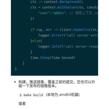
		ctx 
:=
 context.
Background
		ctx = context.
WithValue
(ctx, constant.At
"user"
:
"admin"
, 
// 使用上下文 conte
if
 rsp, err 
:=
 client.
SayHello
(ctx, requ
			logger.
Errorf
(
"call server error = %
		}
else
			logger.
Infof
(
"call server response =
		time.
Sleep
构建、推送镜像，覆盖之前的提交。您也可以升
级一下发布的镜像版本。
(本地为 amd64机器)
$ make build
或者