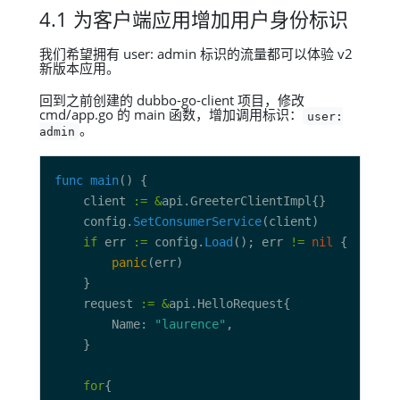
4.1 为客户端应用增加用户身份标识
我们希望拥有 user: admin 标识的流量都可以体验 v2
新版本应用。
回到之前创建的 dubbo-go-client 项目，修改
cmd/app.go 的 main 函数，增加调用标识：
user:
。
admin
func
main
	client 
:=
&
	config.
SetConsumerService
if
 err 
:=
 config.
Load
(); err 
!=
nil
panic
	request 
:=
&
		Name: 
"laurence"
for