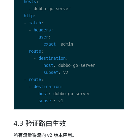
hosts
http
  - 
match
    - 
headers
user
exact
route
      - 
destination
host
subset
  - 
route
    - 
destination
host
subset
4.3 验证路由生效
所有流量将流向 v2 版本应用。