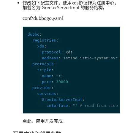
修改如下配置文件，使用xds协议作为注册中心，
加载名为 GreeterServerImpl 的服务结构。
conf/dubbogo.yaml
dubbo
registries
xds
protocol
address
protocols
triple
name
port
: 
20000
provider
services
GreeterServerImpl
interface
: 
""
# read from stub
至此，应用开发完成。