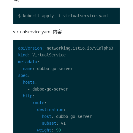
virtualservice.yaml 内容
apiVersion
kind
metadata
name
spec
hosts
http
    - 
route
      - 
destination
host
subset
weight
: 
90