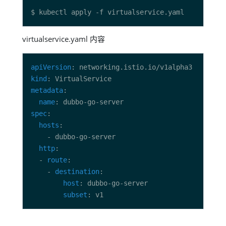
virtualservice.yaml 内容
apiVersion
kind
metadata
name
spec
hosts
http
  - 
route
    - 
destination
host
subset