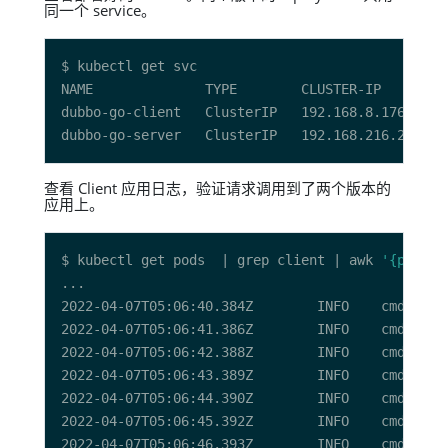
同一个 service。
NAME              TYPE        CLUSTER-IP        
查看 Client 应用日志，验证请求调用到了两个版本的
应用上。
$ kubectl get pods  | grep client | awk 
'{print 
2022-04-07T05:06:40.384Z        INFO    cmd/app.
2022-04-07T05:06:41.386Z        INFO    cmd/app.
2022-04-07T05:06:42.388Z        INFO    cmd/app.
2022-04-07T05:06:43.389Z        INFO    cmd/app.
2022-04-07T05:06:44.390Z        INFO    cmd/app.
2022-04-07T05:06:45.392Z        INFO    cmd/app.
2022-04-07T05:06:46.393Z        INFO    cmd/app.