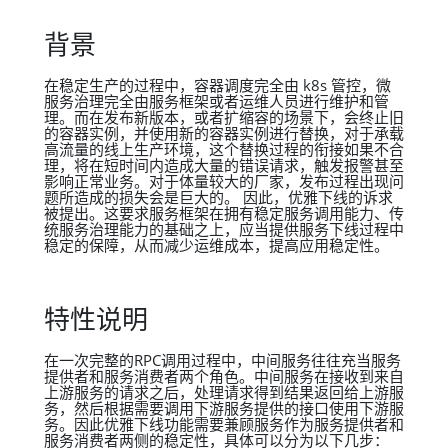
背景
在稳定生产的过程中，容器调度完全由 k8s 管控，微
服务治理完全由服务框架或者运维人员进行维护和管
理。而在发布新版本，或者扩缩容的场景下，会终止旧
的容器实例，并使用新的容器实例进行替换，对于承载
高流量的线上生产环境，这个替换过程的衔接如果不合
理，将在短时间内造成大量的错误请求，触发报警甚至
影响正常业务。对于体量较大的厂家，发布过程出现问
题所造成的损失会是巨大的。 因此，优雅下线的诉求
被提出。这要求服务框架在拥有稳定服务调用能力、传
统服务治理能力的基础之上，应当提供服务下线过程中
稳定的保障，从而减少运维成本，提高应用稳定性。
特性说明
在一次完整的RPC调用过程中，中间服务往往充当服务
提供者和服务消费者两个角色。中间服务在接收到来自
上游服务的请求之后，处理请求得到结果返回给上游服
务，然后根据需要调用下游服务提供的接口使用下游服
务。因此优雅下线功能需要兼顾服务作为服务提供者和
服务消费者两侧的稳定性，具体可以分为以下几步：