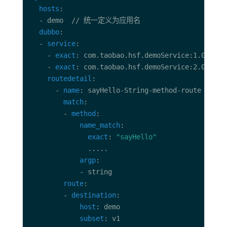
hosts
dubbo
  - 
service
    - 
exact
    - 
exact
routedetail
      - 
name
match
        - 
method
name_match
exact
: 
"sayHello"
argp
route
        - 
destination
host
subset