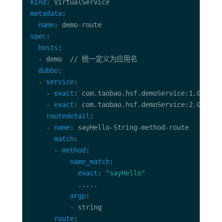
kind
metadata
name
spec
hosts
dubbo
  - 
service
    - 
exact
    - 
exact
routedetail
    - 
name
match
      - 
method
name_match
exact
: 
"sayHello"
argp
route