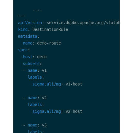
apiVersion
kind
metadata
name
spec
host
subsets
  - 
name
labels
sigma.ali/mg
  - 
name
labels
sigma.ali/mg
  - 
name
labels