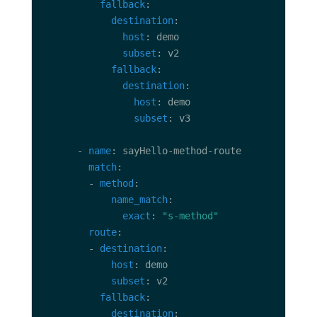
fallback
destination
host
subset
fallback
destination
host
subset
      - 
name
match
        - 
method
name_match
exact
: 
"s-method"
route
        - 
destination
host
subset
fallback
destination