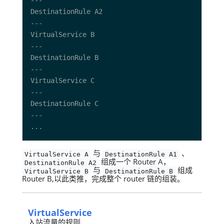
与
、
VirtualService A
DestinationRule A1
组成一个 Router A，
DestinationRule A2
与
组成
VirtualService B
DestinationRule B
Router B,以此类推，完成整个 router 链的组装。
VirtualService
入站流量的规则