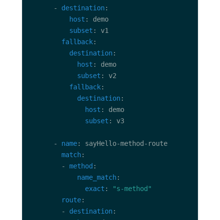
      - 
destination
host
subset
fallback
destination
host
subset
fallback
destination
host
subset
      - 
name
match
        - 
method
name_match
exact
: 
"s-method"
route
        - 
destination