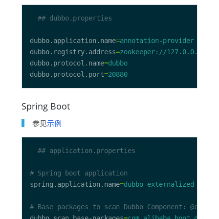
## dubbo.properties
dubbo.application.name
=
annotation-provider
dubbo.registry.address
=
zookeeper://127.0.0.1:218
dubbo.protocol.name
=
dubbo
dubbo.protocol.port
=
20880
Spring Boot
参见
示例
## application.properties
# Spring boot application
spring.application.name
=
dubbo-externalized-confi
# Base packages to scan Dubbo Component: @com.al
dubbo.scan.base-packages
=
com.alibaba.boot.dubbo.