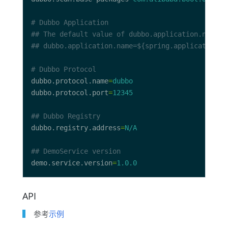
# Dubbo Application
## The default value of dubbo.application.name i
## dubbo.application.name=${spring.application.n
# Dubbo Protocol
dubbo.protocol.name
=
dubbo
dubbo.protocol.port
=
12345
## Dubbo Registry
dubbo.registry.address
=
N/A
## DemoService version
demo.service.version
=
1.0.0
API
参考
示例