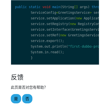
public
static
void
main
(String
[]
 args) 
throws
        ServiceConfig
<
GreetingsService
>
 service 
        service.setApplication(
new
 ApplicationCo
        service.setRegistry(
new
 RegistryConfig(
"
        service.setRef(
new
        System.out.println(
"first-dubbo-provider
反馈
此页是否对您有帮助？
是
否