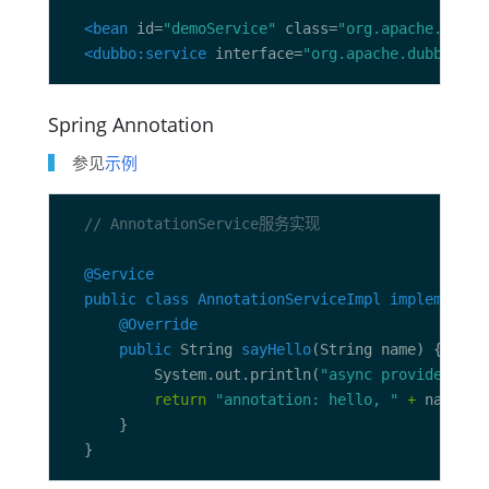
<bean
 id=
"demoService"
 class=
"org.apache.dubbo
<dubbo:service
 interface=
"org.apache.dubbo.sam
Spring Annotation
参见
示例
// AnnotationService服务实现
@Service
public
class
AnnotationServiceImpl
implements
@Override
public
 String 
sayHello
          System.out.println(
"async provider rec
return
"annotation: hello, "
+