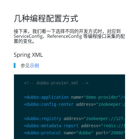
几种编程配置方式
接下来，我们看一下选择不同的开发方式时，对应到
ServiceConfig、ReferenceConfig 等编程接口采集的配
置的变化。
Spring XML
参见
示例
<!-- dubbo-provier.xml -->
<dubbo:application
 name=
"demo-provider"
/>
<dubbo:config-center
 address=
"zookeeper://127.
<dubbo:registry
 address=
"zookeeper://127.0.0.1
<dubbo:metadata-report
 address=
"redis://127.0.
<dubbo:protocol
 name=
"dubbo"
 port=
"20880"
/>