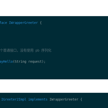
face
IWrapperGreeter
ayHello
IGreeter2Impl
implements