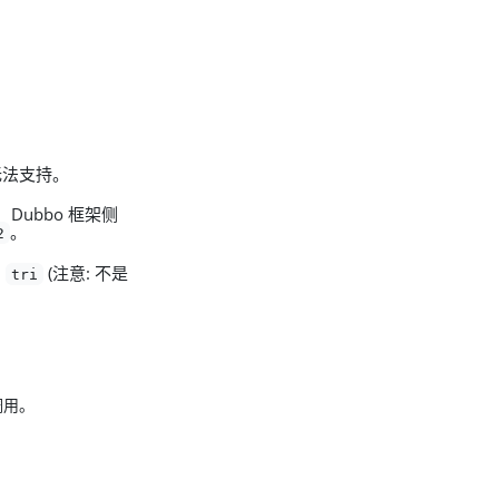
也无法支持。
 Dubbo 框架侧
。
2
为
(注意: 不是
tri
调用。