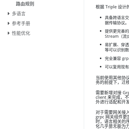
路由规则
根据 Triple 设
多语言
具备跨语言交
据传输协议。
参考手册
提供更完善的请
性能优化
Stream（流
易扩展、穿透性
等可以识别数据
完全兼容 gr
可以复用现有
当前使用其他协议
务的前提下，迁
需要新增对接 Grp
client 来完
外进行适配和开
对于需要网关接入的
grpc 网关组件
时，语言相关的序
化几乎是无能为力