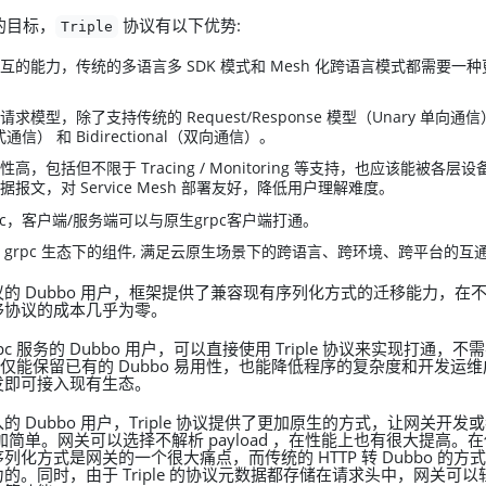
计的目标，
协议有以下优势:
Triple
互的能力，传统的多语言多 SDK 模式和 Mesh 化跨语言模式都需要一
求模型，除了支持传统的 Request/Response 模型（Unary 单向通
式通信） 和 Bidirectional（双向通信）。
高，包括但不限于 Tracing / Monitoring 等支持，也应该能被各
报文，对 Service Mesh 部署友好，降低用户理解难度。
pc，客户端/服务端可以与原生grpc客户端打通。
 grpc 生态下的组件, 满足云原生场景下的跨语言、跨环境、跨平台的互
的 Dubbo 用户，框架提供了兼容现有序列化方式的迁移能力，在
移协议的成本几乎为零。
c 服务的 Dubbo 用户，可以直接使用 Triple 协议来实现打通，不需
成，不仅能保留已有的 Dubbo 易用性，也能降低程序的复杂度和开发运
发即可接入现有生态。
 Dubbo 用户，Triple 协议提供了更加原生的方式，让网关开发
更加简单。网关可以选择不解析 payload ，在性能上也有很大提高。在使
列化方式是网关的一个很大痛点，而传统的 HTTP 转 Dubbo 的
的。同时，由于 Triple 的协议元数据都存储在请求头中，网关可