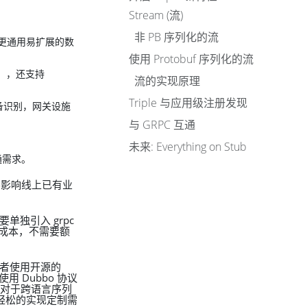
Stream (流)
非 PB 序列化的流
种更通用易扩展的数
使用 Protobuf 序列化的流
信），还支持
流的实现原理
Triple 与应用级注册发现
层设备识别，网关设施
与 GRPC 互通
未来: Everything on Stub
通需求。
不影响线上已有业
要单独引入 grpc
维成本，不需要额
或者使用开源的
用 Dubbo 协议
方式对于跨语言序列
以轻松的实现定制需