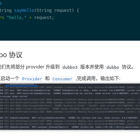
e
tring 
sayHello
rn
"hello,"
+
bo 协议
先将部分 provider 升级到
版本并使用
协议。
dubbo3
dubbo
议启动一个
和
,完成调用，输出如下:
Provider
Consumer