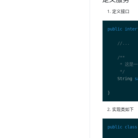
定义接口
public
inter
//... 
     */
    String 
s
实现类如下
public
class